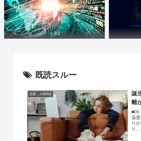
メタ1
既読スルー
誕
恋愛・人間関係
離
■0
温度
りが
り、